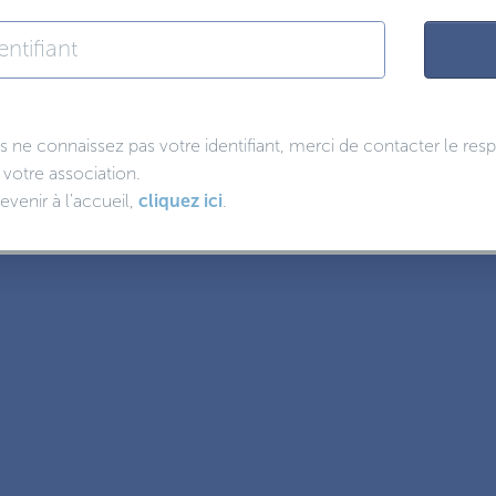
us ne connaissez pas votre identifiant, merci de contacter le re
 votre association.
evenir à l'accueil,
cliquez ici
.
EDULOG