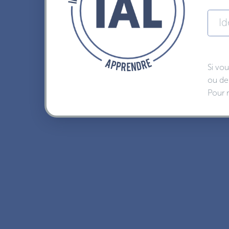
Si vo
ou de
Pour r